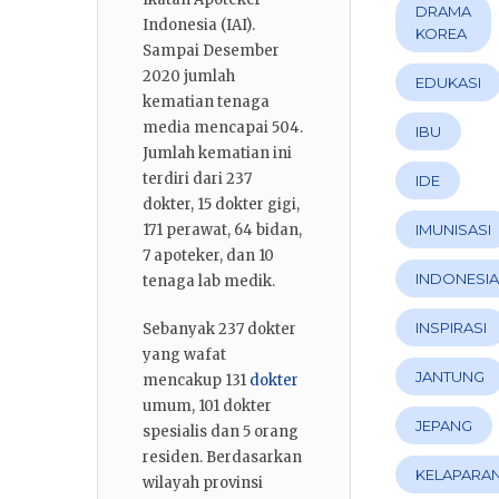
DRAMA
Indonesia (IAI).
KOREA
Sampai Desember
2020 jumlah
EDUKASI
kematian tenaga
media mencapai 504.
IBU
Jumlah kematian ini
terdiri dari 237
IDE
dokter, 15 dokter gigi,
171 perawat, 64 bidan,
IMUNISASI
7 apoteker, dan 10
INDONESI
tenaga lab medik.
INSPIRASI
Sebanyak 237 dokter
yang wafat
JANTUNG
mencakup 131
dokter
umum, 101 dokter
JEPANG
spesialis dan 5 orang
residen. Berdasarkan
KELAPARA
wilayah provinsi