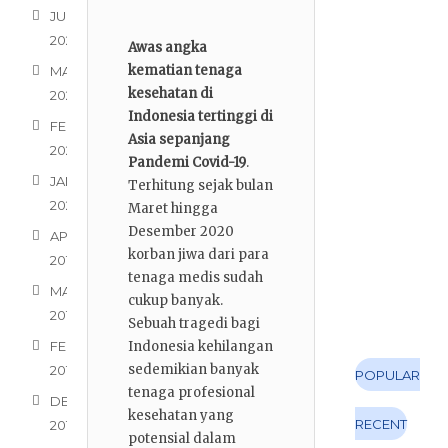
JULI
2020
1
Awas angka
2
kematian tenaga
MARET
kesehatan di
2020
Indonesia tertinggi di
FEBRUARI
Asia sepanjang
2020
Pandemi Covid-19
.
JANUARI
Terhitung sejak bulan
2020
Maret hingga
Desember 2020
APRIL
2
korban jiwa dari para
2019
tenaga medis sudah
MARET
cukup banyak.
2019
Sebuah tragedi bagi
FEBRUARI
Indonesia kehilangan
sedemikian banyak
2019
POPULAR
tenaga profesional
DESEMBER
kesehatan yang
RECENT
2018
potensial dalam