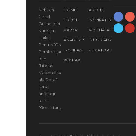
Sebuah
HOME
ARTICLE
Jurnal
PROFIL
INSPIRATION
Online dari
KARYA
KESEHATAN
Nurbaiti
Haikal.
AKADEMIK
TUTORIALS
Penulis “Otak
INSPIRASI
UNCATEGORIZED
Pembelajar”
dan
KONTAK
“Literasi
Matematika
ala Desa”
serta
antologi
puisi
“Gemintang”.