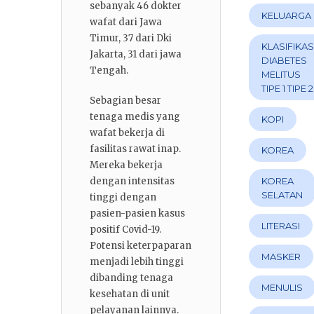
sebanyak 46 dokter
KELUARGA
wafat dari Jawa
Timur, 37 dari Dki
KLASIFIKAS
Jakarta, 31 dari jawa
DIABETES
Tengah.
MELITUS
TIPE 1 TIPE 2
Sebagian besar
tenaga medis yang
KOPI
wafat bekerja di
fasilitas rawat inap.
KOREA
Mereka bekerja
dengan intensitas
KOREA
SELATAN
tinggi dengan
pasien-pasien kasus
LITERASI
positif Covid-19.
Potensi keterpaparan
MASKER
menjadi lebih tinggi
dibanding tenaga
MENULIS
kesehatan di unit
pelayanan lainnya.