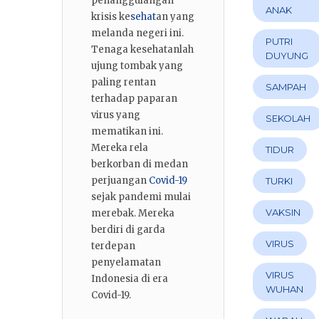
penanggulangan
ANAK
krisis ke
sehat
an yang
melanda negeri ini.
PUTRI
Tenaga kesehatanlah
DUYUNG
ujung tombak yang
paling rentan
SAMPAH
terhadap paparan
virus yang
SEKOLAH
mematikan ini.
Mereka rela
TIDUR
berkorban di medan
perjuangan
Covid-19
TURKI
sejak pandemi mulai
VAKSIN
merebak. Mereka
berdiri di garda
VIRUS
terdepan
penyelamatan
VIRUS
Indonesia di era
WUHAN
Covid-19.