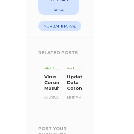
HAIKAL
NURBAITIHAIKAL
RELATED POSTS
ARTICLE
ARTICLE
Virus
Update
Corona
Data
Musuh
Corona
Umat
Virus
NURBAITIHAIKAL
NURBAITIHAIKAL
Manusia
di
yang
Dunia
Nyata
COVID-
19
POST YOUR