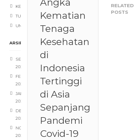
Angka
RELATED
KESEHATAN
POSTS
Kematian
TUTORIALS
Tenaga
UNCATEGORIZED
Kesehatan
ARSIP
di
SEPTEMBER
Indonesia
2021
FEBRUARI
Tertinggi
1
2021
di Asia
JANUARI
2021
Sepanjang
DESEMBER
Pandemi
2020
NOVEMBER
Covid-19
2020