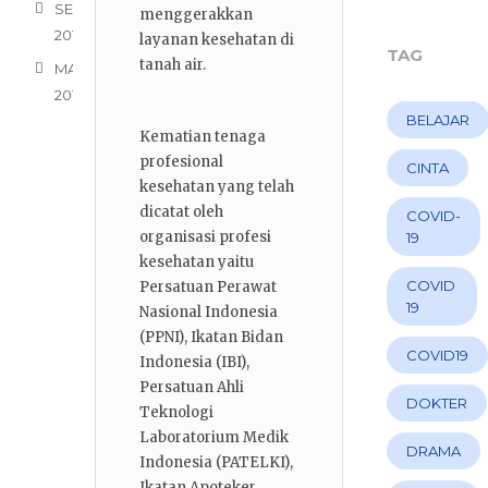
SEPTEMBER
menggerakkan
2018
layanan kesehatan di
TAG
tanah air.
MARET
2014
BELAJAR
Kematian tenaga
profesional
CINTA
kesehatan yang telah
dicatat oleh
COVID-
organisasi profesi
19
kesehatan yaitu
COVID
Persatuan Perawat
19
Nasional Indonesia
(PPNI), Ikatan Bidan
COVID19
Indonesia (IBI),
Persatuan Ahli
DOKTER
Teknologi
Laboratorium Medik
DRAMA
Indonesia (PATELKI),
Ikatan Apoteker