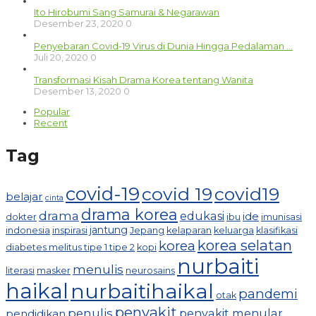
Ito Hirobumi Sang Samurai & Negarawan
Desember 23, 2020
0
Penyebaran Covid-19 Virus di Dunia Hingga Pedalaman …
Juli 20, 2020
0
Transformasi Kisah Drama Korea tentang Wanita
Desember 13, 2020
0
Popular
Recent
Tag
covid-19
covid 19
covid19
belajar
cinta
drama korea
drama
edukasi
ide
dokter
ibu
imunisasi
jantung
indonesia
inspirasi
Jepang
kelaparan
keluarga
klasifikasi
korea selatan
korea
diabetes melitus tipe 1 tipe 2
kopi
nurbaiti
menulis
literasi
masker
neurosains
haikal
nurbaitihaikal
pandemi
otak
penyakit
penulis
penyakit menular
pendidikan