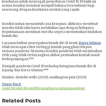
kesehatan untuk mencegah penyebaran Covid 19. Di balik ini
semua kondisi terisolasi menjadi bahaya tersembunyi bagi
seseorang dengan kesehatan mental yang rapuh.
Kondisi isolasi menambah rasa kesepian. Akhirnya membuat
mereka tidak tahu harus melakukan apa dengan hidupnya.
Keputusasaan membuat mereka segera memutuskan tindakan
bunuh diri.
Layanan hotline pencegahan bunuh diri di Seoul,
Korea Selatan
telah mencapai rekor tertinggi jumlah panggilan telepon
semasa pandemi. Nyatanya kondisi pandemi telah menyisakan
efek yang tidak terbayangkan akibat pemisahan kontak sosial
berkepanjangan.***
Dampak pandemi Covid 19 terhadap keinginan bunuh diri di
Jepang dan Korea Selatan.***
Sumber: deutche welle (2020), washington post (2020)
Tweet
Pin It
covid 19
covid-19
covid19
Jepang
korea selatan
pandemi
Related Posts