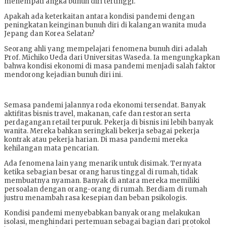
menempati angka bunuh diri tertinggi.
Apakah ada keterkaitan antara kondisi pandemi dengan
peningkatan keinginan bunuh diri di kalangan wanita muda
Jepang dan Korea Selatan?
Seorang ahli yang mempelajari fenomena bunuh diri adalah
Prof. Michiko Ueda dari Universitas Waseda. Ia mengungkapkan
bahwa kondisi ekonomi di masa pandemi menjadi salah faktor
mendorong kejadian bunuh diri ini.
Semasa pandemi jalannya roda ekonomi tersendat. Banyak
aktifitas bisnis travel, makanan, cafe dan restoran serta
perdagangan retail terpuruk. Pekerja di bisnis ini lebih banyak
wanita. Mereka bahkan seringkali bekerja sebagai pekerja
kontrak atau pekerja harian. Di masa pandemi mereka
kehilangan mata pencarian.
Ada fenomena lain yang menarik untuk disimak. Ternyata
ketika sebagian besar orang harus tinggal di rumah, tidak
membuatnya nyaman. Banyak di antara mereka memiliki
persoalan dengan orang-orang di rumah. Berdiam di rumah
justru menambah rasa kesepian dan beban psikologis.
Kondisi pandemi menyebabkan banyak orang melakukan
isolasi, menghindari pertemuan sebagai bagian dari protokol