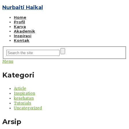
Nurbaiti Haikal
Home
Profil
Karya
Akademik
Inspirasi
Kontak
Menu
Kategori
Article
Inspiration
kesehatan
Tutorials
Uncategorized
Arsip