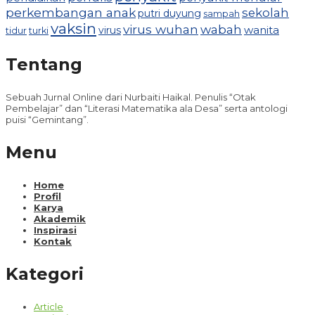
perkembangan anak
sekolah
putri duyung
sampah
vaksin
virus wuhan
wabah
wanita
virus
tidur
turki
Tentang
Sebuah Jurnal Online dari Nurbaiti Haikal. Penulis “Otak
Pembelajar” dan “Literasi Matematika ala Desa” serta antologi
puisi “Gemintang”.
Menu
Home
Profil
Karya
Akademik
Inspirasi
Kontak
Kategori
Article