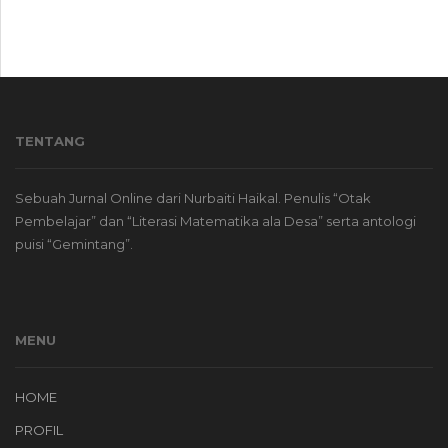
TENTANG
Sebuah Jurnal Online dari Nurbaiti Haikal. Penulis “Otak
Pembelajar” dan “Literasi Matematika ala Desa” serta antologi
puisi “Gemintang”.
MENU
HOME
PROFIL