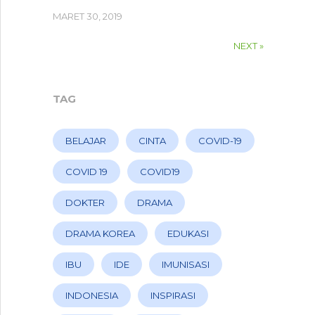
MARET 30, 2019
NEXT »
TAG
BELAJAR
CINTA
COVID-19
COVID 19
COVID19
DOKTER
DRAMA
DRAMA KOREA
EDUKASI
IBU
IDE
IMUNISASI
INDONESIA
INSPIRASI