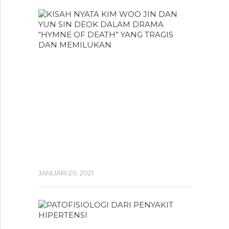
KISAH
NYATA
KIM
WOO
JIN
DAN
YUN
SIN
DEOK
DALAM
DRAMA
“HYMNE
OF
DEATH”
YANG...
JANUARI 20, 2021
PATOFIS
DARI PE
HIPERTE