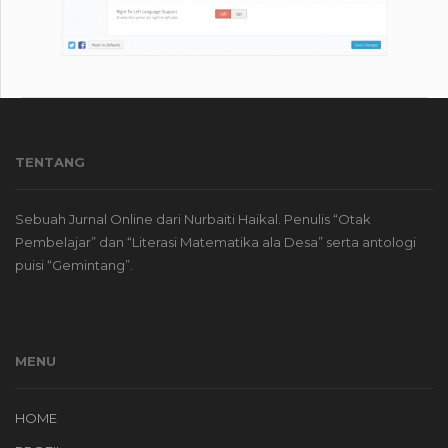
TENTANG
Sebuah Jurnal Online dari Nurbaiti Haikal. Penulis “Otak
Pembelajar” dan “Literasi Matematika ala Desa” serta antologi
puisi “Gemintang”.
MENU
HOME