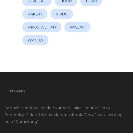
SEKOLAH
TIDUR
TURKI
VAKSIN
VIRUS
VIRUS WUHAN
WABAH
WANITA
TENTANG
Sebuah Jurnal Online dari Nurbaiti Haikal. Penulis “Otak
Pembelajar” dan “Literasi Matematika ala Desa” serta antologi
puisi “Gemintang”.