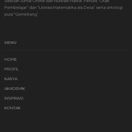
Sebuah Jurnal Online dari Nurbaiti Haikal. Penulis “Otak
Pembelajar” dan “Literasi Matematika ala Desa” serta antologi
puisi “Gemintang”.
MENU
HOME
PROFIL
KARYA
AKADEMIK
INSPIRASI
KONTAK