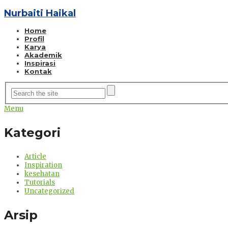
Nurbaiti Haikal
Home
Profil
Karya
Akademik
Inspirasi
Kontak
Menu
Kategori
Article
Inspiration
kesehatan
Tutorials
Uncategorized
Arsip