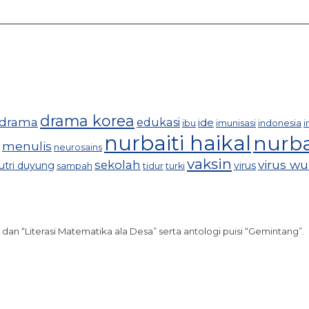
drama korea
drama
edukasi
ide
ibu
imunisasi
indonesia
i
nurbaiti haikal
nurba
menulis
neurosains
vaksin
virus w
sekolah
utri duyung
virus
sampah
tidur
turki
 dan “Literasi Matematika ala Desa” serta antologi puisi “Gemintang”.