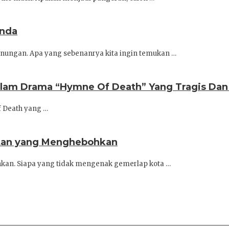
enda
nungan. Apa yang sebenanrya kita ingin temukan …
Dalam Drama “Hymne Of Death” Yang Tragis Da
f Death yang …
latan yang Menghebohkan
hkan. Siapa yang tidak mengenak gemerlap kota …