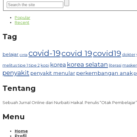
Popular
Recent
Tag
covid-19
covid 19
covid19
belajar
dokter
cinta
korea selatan
korea
melitus tipe 1 tipe 2
kopi
literasi
masker
penyakit
perkembangan anak
penyakit menular
p
Tentang
Sebuah Jurnal Online dari Nurbaiti Haikal. Penulis “Otak Pembelajar”
Menu
Home
Profil