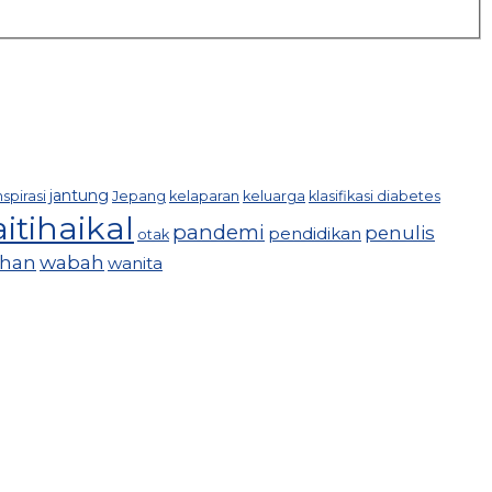
jantung
nspirasi
Jepang
kelaparan
keluarga
klasifikasi diabetes
itihaikal
pandemi
penulis
pendidikan
otak
uhan
wabah
wanita