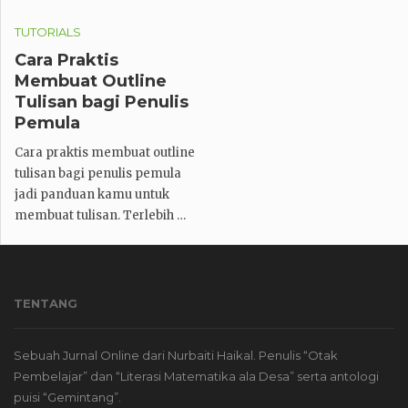
TUTORIALS
Cara Praktis
Membuat Outline
Tulisan bagi Penulis
Pemula
Cara praktis membuat outline
tulisan bagi penulis pemula
jadi panduan kamu untuk
membuat tulisan. Terlebih …
TENTANG
Sebuah Jurnal Online dari Nurbaiti Haikal. Penulis “Otak
Pembelajar” dan “Literasi Matematika ala Desa” serta antologi
puisi “Gemintang”.