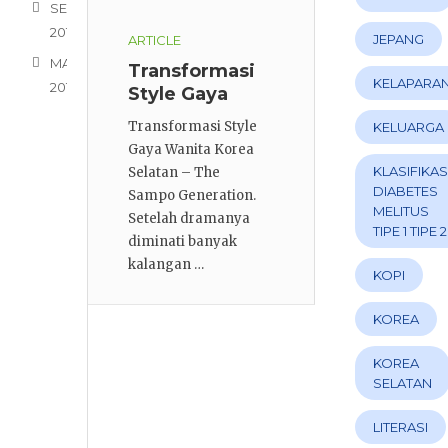
SEPTEMBER
2018
JEPANG
ARTICLE
MARET
Transformasi
KELAPARA
2014
Style Gaya
Wanita Korea
Transformasi Style
KELUARGA
Selatan – The
Gaya Wanita Korea
Sampo
KLASIFIKAS
Selatan – The
Generation
DIABETES
Sampo Generation.
MELITUS
Setelah dramanya
TIPE 1 TIPE 2
diminati banyak
kalangan …
KOPI
KOREA
KOREA
SELATAN
LITERASI