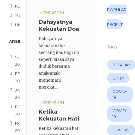
KESEHATAN
POPULAR
INSPIRATION
TUTORIALS
Dahsyatnya
RECENT
UNCATEGORIZED
Kekuatan Doa
Seorang Ibu
Dahsyatnya
ARSIP
kekuatan doa
TAG
seorang ibu. Pagi ini
SEPTEMBER
seperti biasa saya
2021
BELAJAR
duduk bersama
anak-anak
FEBRUARI
CINTA
menemani
2021
mereka …
JANUARI
COVID-
2021
19
INSPIRATION
DESEMBER
COVID
Ketika
2020
19
Kekuatan Hati
NOVEMBER
Seorang
Ketika kekuatan hati
COVID19
2020
Wanita