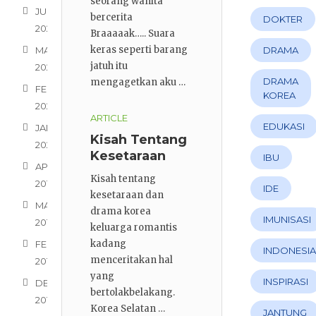
seorang wanita
Bercerita
JULI
bercerita
DOKTER
2020
Braaaaak….. Suara
keras seperti barang
MARET
DRAMA
jatuh itu
2020
DRAMA
mengagetkan aku …
FEBRUARI
KOREA
2020
ARTICLE
EDUKASI
JANUARI
Kisah Tentang
2020
Kesetaraan
IBU
APRIL
dan Drama
Kisah tentang
2019
Korea
IDE
kesetaraan dan
Keluarga
MARET
drama korea
Romantis
IMUNISASI
2019
keluarga romantis
kadang
FEBRUARI
INDONESI
menceritakan hal
2019
yang
INSPIRASI
DESEMBER
bertolakbelakang.
2018
Korea Selatan …
JANTUNG