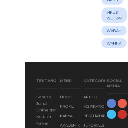
VIRUS
WUHAN
WABAH
WANITA
TENTANG
MENU
KATEGORI
SOCIAL
MEDIA
Sebuah
HOME
ARTICLE
Jurnal
PROFIL
INSPIRATION
Online dari
KARYA
KESEHATAN
Nurbaiti
Haikal.
AKADEMIK
TUTORIALS