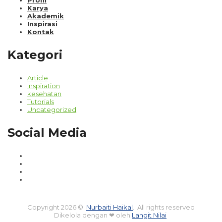
Profil
Karya
Akademik
Inspirasi
Kontak
Kategori
Article
Inspiration
kesehatan
Tutorials
Uncategorized
Social Media
Copyright 2026 ©
Nurbaiti Haikal
. All rights reserved
Dikelola dengan ❤ oleh
Langit Nilai