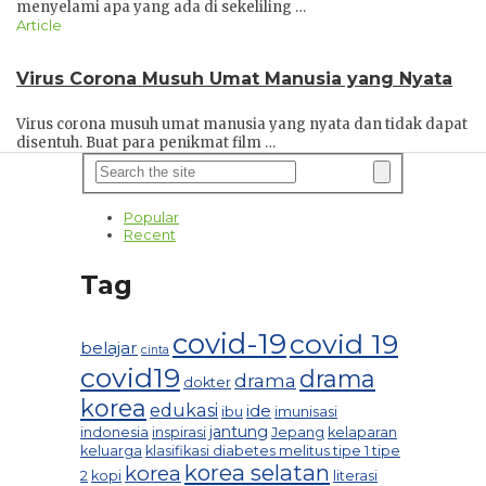
menyelami apa yang ada di sekeliling …
Article
Virus Corona Musuh Umat Manusia yang Nyata
Virus corona musuh umat manusia yang nyata dan tidak dapat
disentuh. Buat para penikmat film …
Popular
Recent
Tag
covid-19
covid 19
belajar
cinta
covid19
drama
drama
dokter
korea
edukasi
ide
ibu
imunisasi
jantung
indonesia
inspirasi
Jepang
kelaparan
keluarga
klasifikasi diabetes melitus tipe 1 tipe
korea selatan
korea
2
kopi
literasi