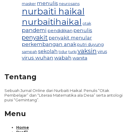
menulis
masker
neurosains
nurbaiti haikal
nurbaitihaikal
otak
pandemi
penulis
pendidikan
penyakit
penyakit menular
perkembangan anak
putri duyung
vaksin
sekolah
virus
sampah
tidur
turki
virus wuhan
wabah
wanita
Tentang
Sebuah Jurnal Online dari Nurbaiti Haikal. Penulis “Otak
Pembelajar” dan “Literasi Matematika ala Desa” serta antologi
puisi “Gemintang”.
Menu
Home