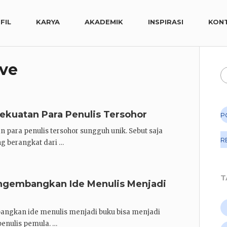
FIL
KARYA
AKADEMIK
INSPIRASI
KON
ive
kuatan Para Penulis Tersohor
P
para penulis tersohor sungguh unik. Sebut saja
R
ng berangkat dari …
T
engembangkan Ide Menulis Menjadi
angkan ide menulis menjadi buku bisa menjadi
penulis pemula. …