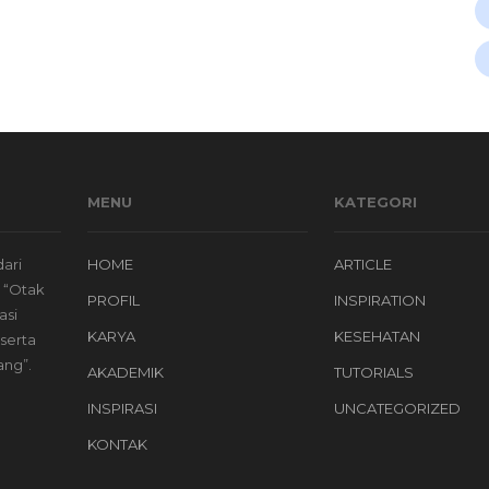
MENU
KATEGORI
dari
HOME
ARTICLE
s “Otak
PROFIL
INSPIRATION
asi
KARYA
KESEHATAN
serta
ang”.
AKADEMIK
TUTORIALS
INSPIRASI
UNCATEGORIZED
KONTAK