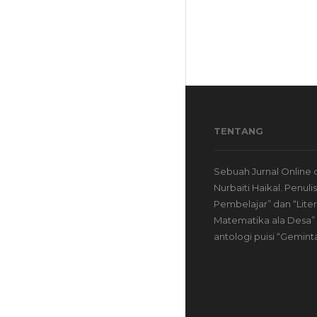
TENTANG
Sebuah Jurnal Online 
Nurbaiti Haikal. Penuli
Pembelajar” dan “Liter
Matematika ala Desa” 
antologi puisi “Gemint