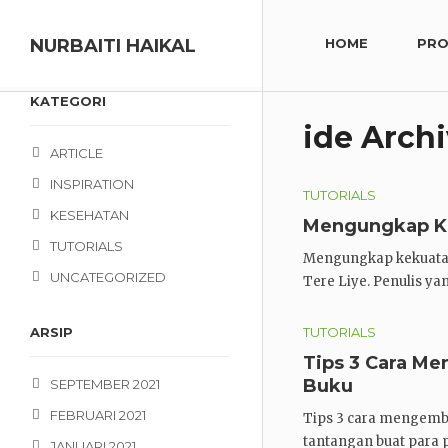
NURBAITI HAIKAL
HOME
PRO
KATEGORI
ide Arch
ARTICLE
INSPIRATION
TUTORIALS
KESEHATAN
Mengungkap Ke
TUTORIALS
Mengungkap kekuatan 
UNCATEGORIZED
Tere Liye. Penulis ya
ARSIP
TUTORIALS
Tips 3 Cara M
Buku
SEPTEMBER 2021
FEBRUARI 2021
Tips 3 cara mengemb
tantangan buat para 
JANUARI 2021