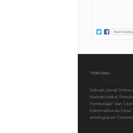
TENTANG
Sebuah Jurnal Online 
Nurbaiti Haikal. Penuli
Pembelajar” dan “Liter
Matematika ala Desa” 
antologi puisi “Gemint