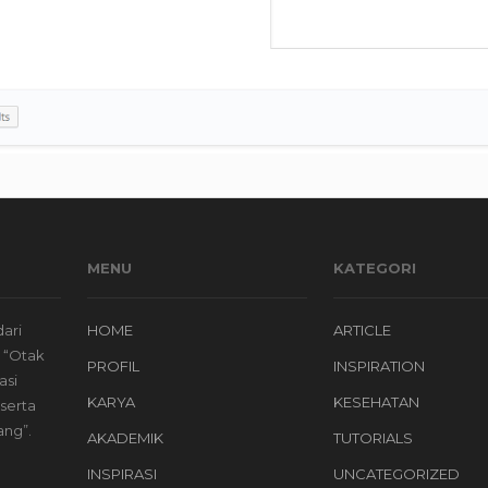
MENU
KATEGORI
dari
HOME
ARTICLE
s “Otak
PROFIL
INSPIRATION
asi
KARYA
KESEHATAN
serta
ang”.
AKADEMIK
TUTORIALS
INSPIRASI
UNCATEGORIZED