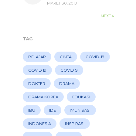
MARET 30, 2019
NEXT »
TAG
BELAJAR
CINTA
COVID-19
COVID 19
COVID19
DOKTER
DRAMA
DRAMA KOREA
EDUKASI
IBU
IDE
IMUNISASI
INDONESIA
INSPIRASI