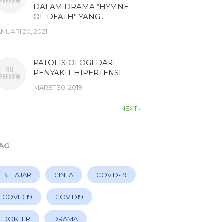
DALAM DRAMA “HYMNE
OF DEATH” YANG...
ANUARI 20, 2021
PATOFISIOLOGI DARI
PENYAKIT HIPERTENSI
MARET 30, 2019
NEXT »
AG
BELAJAR
CINTA
COVID-19
COVID 19
COVID19
DOKTER
DRAMA