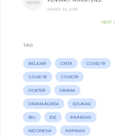
PENYAKIT HIPERTENSI
MARET 30, 2019
NEXT »
TAG
BELAJAR
CINTA
COVID-19
COVID 19
COVID19
DOKTER
DRAMA
DRAMA KOREA
EDUKASI
IBU
IDE
IMUNISASI
INDONESIA
INSPIRASI